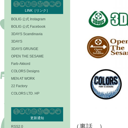
LINK［リンク］
BOLIG 公式 Instagram
BOLIG 公式 Facebook
3DAYS Scandinavia
3DAYS
3DAYS GRUNGE
OPEN THE SESAME
Farb-Akkord
COLORS Designs
MEN AT WORK
22 Factory
COLORS LTD. HP
更新通知
（裏話…）
RSS2.0