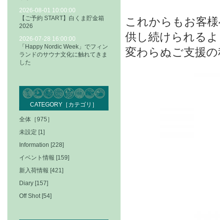
2026-08-01 10:00:00
【ご予約 START】白くま貯金箱
これからもお客様
2026
供し続けられるよ
2026-07-28 16:00:00
「Happy Nordic Week」でフィン
変わらぬご支援の
ランドのサウナ文化に触れてきま
した
CATEGORY［カテゴリ］
全体［975］
未設定 [1]
Information [228]
イベント情報 [159]
新入荷情報 [421]
Diary [157]
Off Shot [54]