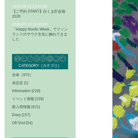
2026-08-01 10:00:00
【ご予約 START】白くま貯金箱
2026
2026-07-28 16:00:00
「Happy Nordic Week」でフィン
ランドのサウナ文化に触れてきま
した
CATEGORY［カテゴリ］
全体［975］
未設定 [1]
Information [228]
イベント情報 [159]
新入荷情報 [421]
Diary [157]
Off Shot [54]