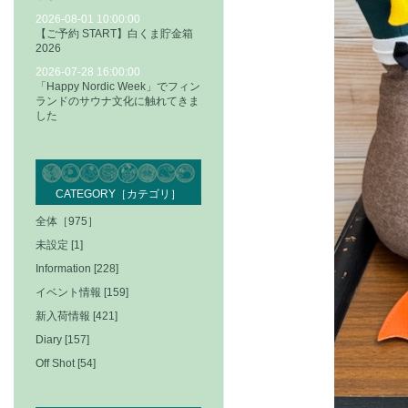
2026-08-01 10:00:00
【ご予約 START】白くま貯金箱
2026
2026-07-28 16:00:00
「Happy Nordic Week」でフィン
ランドのサウナ文化に触れてきま
した
CATEGORY［カテゴリ］
全体［975］
未設定 [1]
Information [228]
イベント情報 [159]
新入荷情報 [421]
Diary [157]
Off Shot [54]