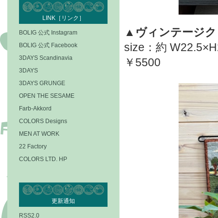
LINK［リンク］
▲ヴィンテージク
BOLIG 公式 Instagram
size：約 W22.5×H
BOLIG 公式 Facebook
3DAYS Scandinavia
￥5500
3DAYS
3DAYS GRUNGE
OPEN THE SESAME
Farb-Akkord
COLORS Designs
MEN AT WORK
22 Factory
COLORS LTD. HP
更新通知
RSS2.0