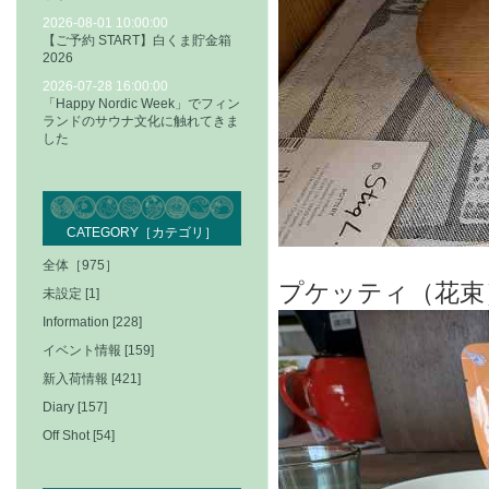
2026-08-01 10:00:00
【ご予約 START】白くま貯金箱
2026
2026-07-28 16:00:00
「Happy Nordic Week」でフィン
ランドのサウナ文化に触れてきま
した
CATEGORY［カテゴリ］
全体［975］
プケッティ（花束）
未設定 [1]
Information [228]
イベント情報 [159]
新入荷情報 [421]
Diary [157]
Off Shot [54]