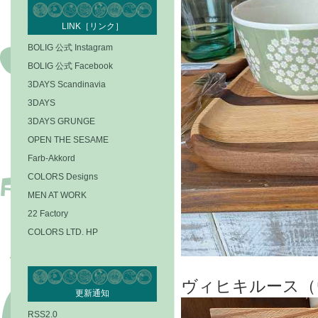
LINK［リンク］
BOLIG 公式 Instagram
BOLIG 公式 Facebook
3DAYS Scandinavia
3DAYS
3DAYS GRUNGE
OPEN THE SESAME
Farb-Akkord
COLORS Designs
MEN AT WORK
22 Factory
COLORS LTD. HP
ヴィヒキルース（
更新通知
RSS2.0