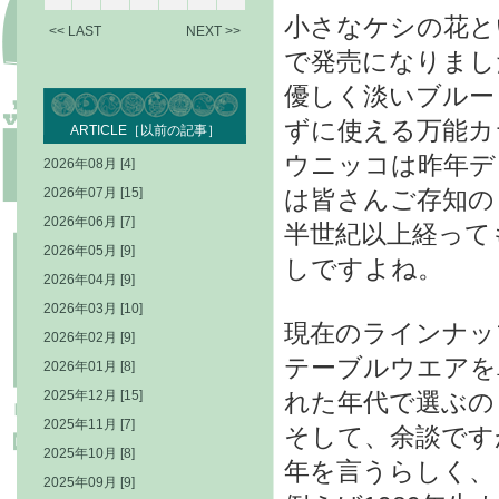
小さなケシの花と
<< LAST
NEXT >>
で発売になりまし
優しく淡いブルー
ずに使える万能カ
ARTICLE［以前の記事］
ウニッコは昨年デ
2026年08月 [4]
2026年07月 [15]
は皆さんご存知の
2026年06月 [7]
半世紀以上経って
2026年05月 [9]
しですよね。
2026年04月 [9]
2026年03月 [10]
現在のラインナッ
2026年02月 [9]
テーブルウエアを
2026年01月 [8]
2025年12月 [15]
れた年代で選ぶの
2025年11月 [7]
そして、余談です
2025年10月 [8]
年を言うらしく、
2025年09月 [9]