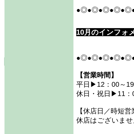
●◎●◎●◎●◎●◎
10月のインフォ
●◎●◎●◎●◎●◎
【営業時間】
平日▶12：00～19
休日・祝日▶11：0
【休店日／時短営
休店はございませ