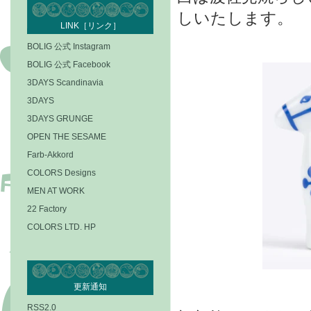
しいたします。
LINK［リンク］
BOLIG 公式 Instagram
BOLIG 公式 Facebook
3DAYS Scandinavia
3DAYS
3DAYS GRUNGE
OPEN THE SESAME
Farb-Akkord
COLORS Designs
MEN AT WORK
22 Factory
COLORS LTD. HP
更新通知
RSS2.0