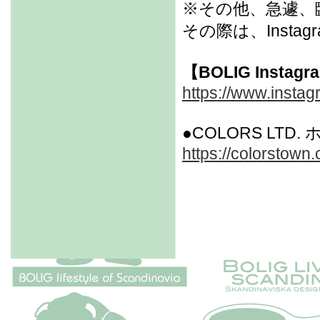
※その他、急遽、
その際は、Inst
【BOLIG Instag
https://www.instag
●COLORS LTD
https://colorstown.