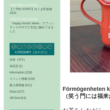
2026-08-01 10:00:00
【ご予約 START】白くま貯金箱
2026
2026-07-28 16:00:00
「Happy Nordic Week」でフィン
ランドのサウナ文化に触れてきま
した
CATEGORY［カテゴリ］
全体［975］
未設定 [1]
Information [228]
イベント情報 [159]
新入荷情報 [421]
Förmögenheten ko
Diary [157]
（笑う門には福来
Off Shot [54]