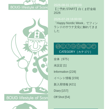
2026-08-01 10:00:00
【ご予約 START】白くま貯金箱
2026
2026-07-28 16:00:00
「Happy Nordic Week」でフィン
ランドのサウナ文化に触れてきま
した
CATEGORY［カテゴリ］
全体［975］
未設定 [1]
Information [228]
イベント情報 [159]
新入荷情報 [421]
Diary [157]
Off Shot [54]