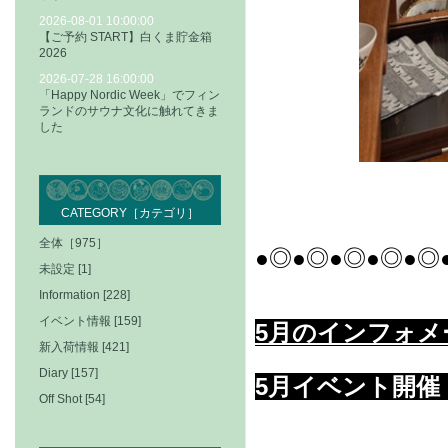
2026-08-01 10:00:00
【ご予約 START】白くま貯金箱
2026
2026-07-28 16:00:00
「Happy Nordic Week」でフィン
ランドのサウナ文化に触れてきま
した
CATEGORY［カテゴリ］
全体［975］
●◎●◎●◎●◎●◎
未設定 [1]
Information [228]
イベント情報 [159]
5月のインフォメ
新入荷情報 [421]
Diary [157]
5月イベント開催
Off Shot [54]