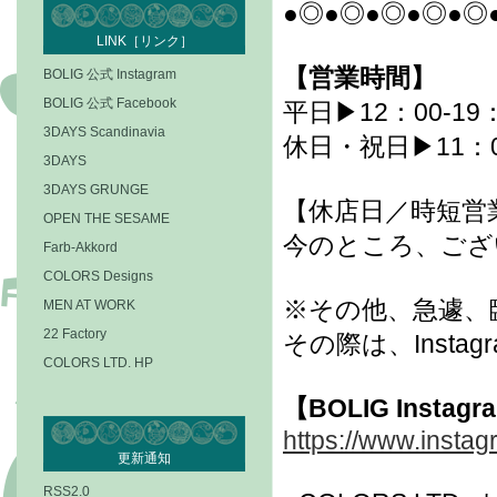
●◎●◎●◎●◎●◎
LINK［リンク］
【営業時間】
BOLIG 公式 Instagram
BOLIG 公式 Facebook
平日▶12：00-19
3DAYS Scandinavia
休日・祝日▶11：00
3DAYS
3DAYS GRUNGE
【休店日／時短営
OPEN THE SESAME
今のところ、ござ
Farb-Akkord
COLORS Designs
※その他、急遽、
MEN AT WORK
22 Factory
その際は、Inst
COLORS LTD. HP
【BOLIG Instag
https://www.instag
更新通知
RSS2.0