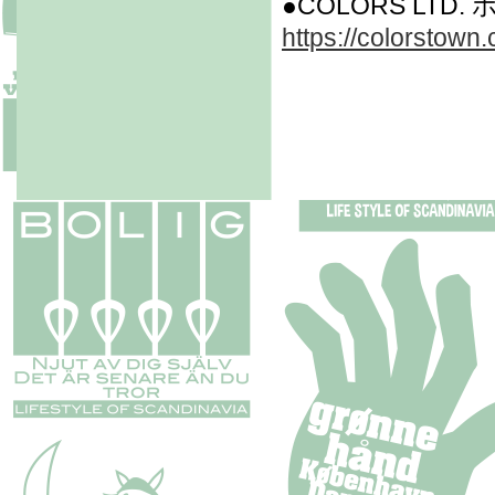
●COLORS LTD
https://colorstown.