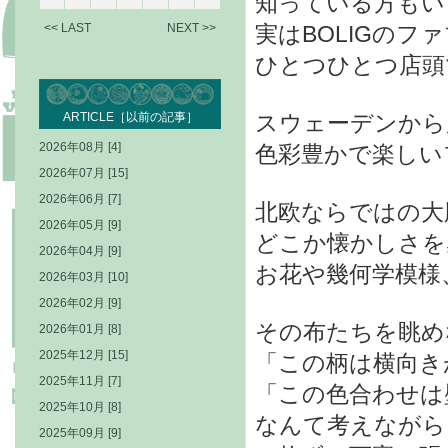
知っている方もい
<< LAST
NEXT >>
実はBOLIGのフ
ひとつひとつ店頭
ARTICLE［以前の記事］
スウェーデンから
2026年08月 [4]
色彩豊かで楽しい
2026年07月 [15]
2026年06月 [7]
北欧ならではの大
2026年05月 [9]
どこか懐かしさを
2026年04月 [9]
お花や幾何学模様
2026年03月 [10]
2026年02月 [9]
その布たちを眺め
2026年01月 [8]
2025年12月 [15]
「この柄は横向き
2025年11月 [7]
「この色合わせは
2025年10月 [8]
なんて考えながら
2025年09月 [9]