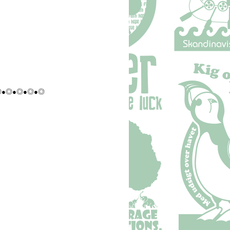
◎●◎●◎●◎●◎