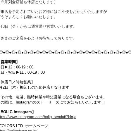
（
※系列全店舗も休店となります）
ご来店を予定されていたお客様にはご不便をおかけいたしますが
どうぞよろしくお願いいたします。
7月3日（金）からは通常通り営業いたします。
皆さまのご来店を心よりお待ちしております。
◎●◎●◎●◎●◎●◎●◎●◎●◎●◎●◎●◎●◎●◎●◎●◎●◎●◎●◎●◎●◎●
【営業時間】
日▶12：00-19：00
日・祝日▶11：00-19：00
【休店日／時短営業】
7月2日（木）棚卸しのため休店となります
※その他、急遽、臨時休業や時短営業になる場合もございます。
の際は、Instagramのストーリーズにてお知らせいたします↓↓
BOLIG Instagram】
ttps://www.instagram.com/bolig_sendai/?hl=ja
COLORS LTD. ホームページ
ttps://colorstown.co.jp
/