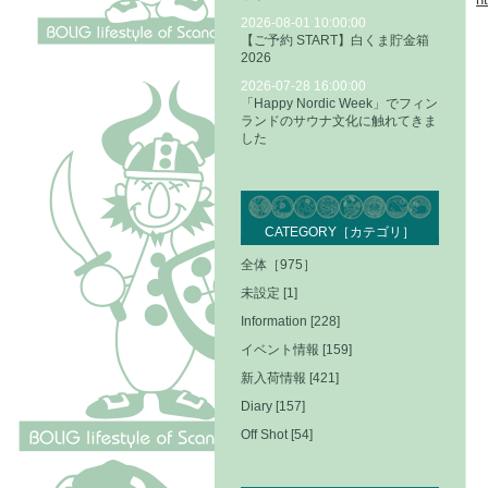
2026-08-01 10:00:00
【ご予約 START】白くま貯金箱
2026
2026-07-28 16:00:00
「Happy Nordic Week」でフィン
ランドのサウナ文化に触れてきま
した
CATEGORY［カテゴリ］
全体［975］
未設定 [1]
Information [228]
イベント情報 [159]
新入荷情報 [421]
Diary [157]
Off Shot [54]