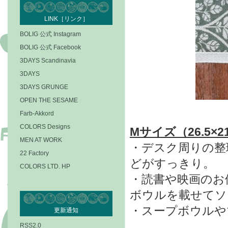
LINK［リンク］
BOLIG 公式 Instagram
BOLIG 公式 Facebook
3DAYS Scandinavia
3DAYS
3DAYS GRUNGE
OPEN THE SESAME
Farb-Akkord
COLORS Designs
Mサイズ（26.5×21
MEN AT WORK
・デスク周りの整
22 Factory
ど
がすっきり。
COLORS LTD. HP
・読書や映画のお
ボウルを載せてソ
・スープボウルや
更新通知
RSS2.0