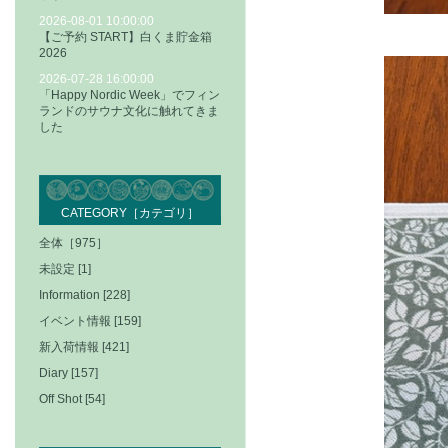
2026-08-01 10:00:00
【ご予約 START】白くま貯金箱
2026
2026-07-28 16:00:00
「Happy Nordic Week」でフィン
ランドのサウナ文化に触れてきま
した
CATEGORY［カテゴリ］
全体［975］
未設定 [1]
Information [228]
イベント情報 [159]
新入荷情報 [421]
Diary [157]
Off Shot [54]