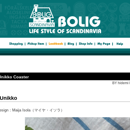
Unikko Coaster
BY hidemi 
Unikko
esign：Maija Isola（マイヤ・イソラ）