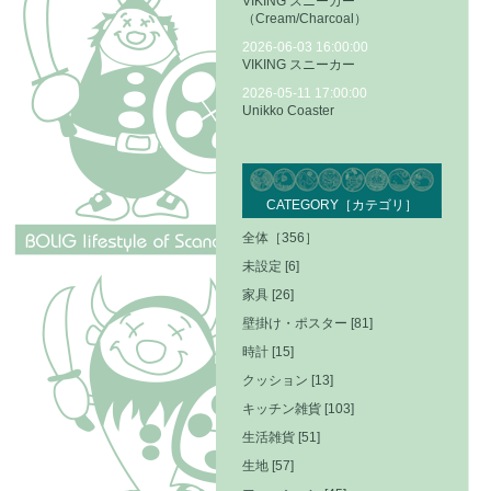
VIKING スニーカー
（Cream/Charcoal）
2026-06-03 16:00:00
VIKING スニーカー
2026-05-11 17:00:00
Unikko Coaster
CATEGORY［カテゴリ］
全体［356］
未設定 [6]
家具 [26]
壁掛け・ポスター [81]
時計 [15]
クッション [13]
キッチン雑貨 [103]
生活雑貨 [51]
生地 [57]