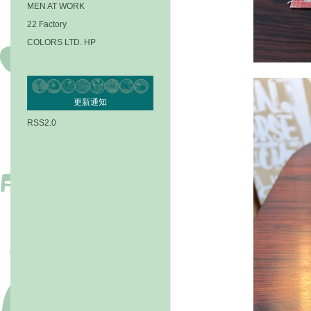
MEN AT WORK
22 Factory
COLORS LTD. HP
更新通知
RSS2.0