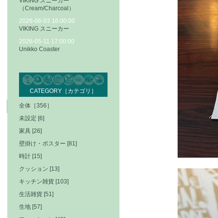
VIKING スニーカー
（Cream/Charcoal）
2026-06-03 16:00:00
VIKING スニーカー
2026-05-11 17:00:00
Unikko Coaster
CATEGORY［カテゴリ］
全体［356］
未設定 [6]
家具 [26]
壁掛け・ポスター [81]
時計 [15]
クッション [13]
キッチン雑貨 [103]
生活雑貨 [51]
生地 [57]