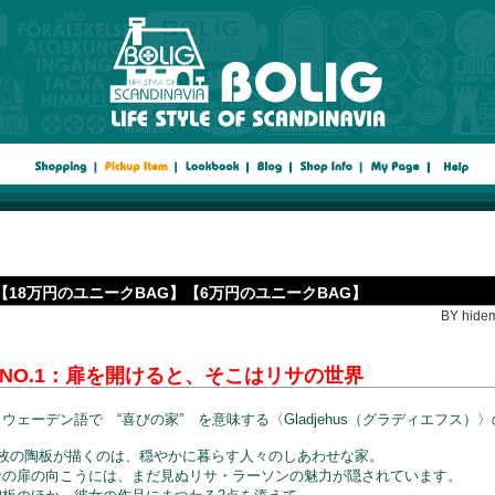
【18万円のユニークBAG】【6万円のユニークBAG】
BY hidem
NO.1：
扉を開けると、そこはリサの世界
スウェーデン語で “喜びの家” を意味する〈Gladjehus（グラディエフス）
1枚の陶板が描くのは、穏やかに暮らす人々のしあわせな家。
その扉の向こうには、まだ見ぬリサ・ラーソンの魅力が隠されています。