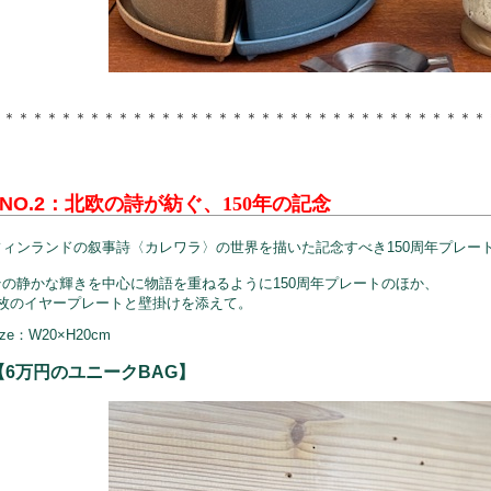
＊＊＊＊＊
＊＊＊＊＊
＊＊＊＊＊
＊＊＊＊＊
＊＊＊＊＊
＊＊＊＊＊
＊＊＊＊＊
NO.2：
北欧の詩が紡ぐ、150年の記念
フィンランドの叙事詩〈
カレワラ〉の世界を描いた
記念すべき150周年プレー
その静かな輝きを中心に
物語を重ねるように
150周年プレートのほか、
4枚のイヤープレートと
壁掛けを添えて。
ize：W20×H20cm
【6万円のユニークBAG】