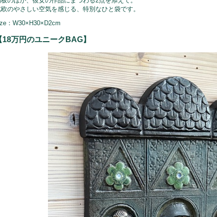
陶板のほか、彼女の作品にまつわる2点を添えて。
北欧のやさしい空気を感じる、特別なひと袋です。
ize：W30×H30×D2cm
【18万円のユニークBAG】