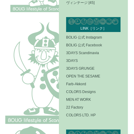
ヴィンテージ [45]
LINK［リンク］
BOLIG 公式 Instagram
BOLIG 公式 Facebook
3DAYS Scandinavia
3DAYS
3DAYS GRUNGE
OPEN THE SESAME
Farb-Akkord
COLORS Designs
MEN AT WORK
22 Factory
COLORS LTD. HP