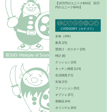
【18万円のユニークBAG】【6万
円のユニークBAG】
CATEGORY［カテゴリ］
全体［359］
家具 [25]
壁掛け・ポスター [29]
時計 [8]
クッション [16]
キッチン雑貨 [124]
生活雑貨 [71]
生地 [15]
ファッション [52]
オブジェ [57]
装飾品 [44]
オリジナル [64]