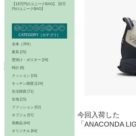
【18万円のユニークBAG】【6万
円のユニークBAG】
CATEGORY［カテゴリ］
全体［359］
家具 [25]
壁掛け・ポスター [29]
時計 [8]
クッション [16]
キッチン雑貨 [124]
生活雑貨 [71]
生地 [15]
ファッション [52]
今回入荷した
オブジェ [57]
「ANACONDA LIG
装飾品 [44]
オリジナル [64]