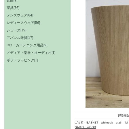
食品[1]
家具[76]
メンズウェア[84]
レディースウェア[56]
シューズ[19]
アパレル雑貨[17]
DIY・ガーデニング用品[9]
メディア・楽器・オーディオ[1]
ギフトラッピング[1]
掃除用
ゴミ箱 BASKET whiteoak grain M
SAITO WOOD