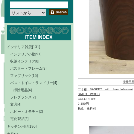
ITEM INDEX
インテリア雑貨[131]
インテリア小物[91]
収納インテリア[8]
ポスター・フレーム[3]
ファブリック[15]
掃除用
バス・トイレ・ランドリー[4]
ゴミ箱 BASKET with handle/walnut
掃除用品[4]
SAITO WOOD
フレグランス[2]
COLOR:Free
9,350円
文具[4]
税込 送料別
ホビー・オモチャ[2]
電化製品[2]
キッチン用品[190]