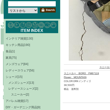
ITEM INDEX
インテリア雑貨[130]
キッチン用品[190]
食品[1]
家具[75]
メンズウェア[84]
スニーカ
レディースウェア[56]
スニーカー BORO FM67119
シューズ[15]
Flower MOUNTAIN
COLOR:DRKインディゴ
メンズシューズ[13]
38,500円
レディースシューズ[2]
税込 送料別
スニーカー[2]
アパレル雑貨[17]
DIY・ガーデニング用品[9]