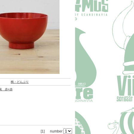
椀・どんぶり
椀 赤×赤
[1]
number