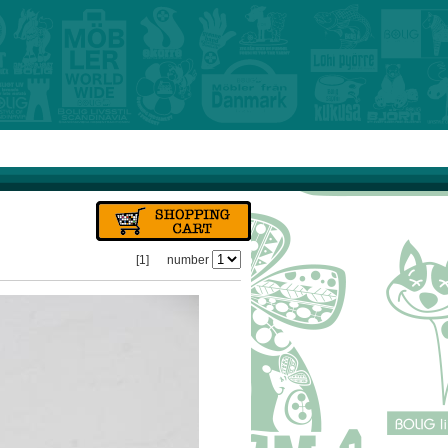
[1]
number