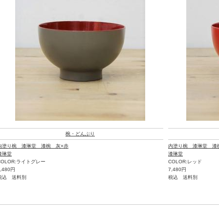
椀・どんぶり
内塗り椀 漆琳堂 漆椀 灰×赤
内塗り椀 漆琳堂 漆
漆琳堂
漆琳堂
COLOR:ライトグレー
COLOR:レッド
7,480円
7,480円
税込 送料別
税込 送料別