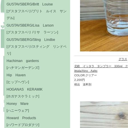
GUSTAVSBERG/Britt Louise
[グスタフスベリ/ブリト ルイス サン
デル]
GUSTAVSBERG/Lisa Larson
[グスタフスベリ /リサ ラーソン]
GUSTAVSBERG/Sting Lindbe
[グスタフスベリ/スティング リンドベ
リ]
グラス
Hachiman gardens
北欧 イッタラ タンブラー 330ml 
[ハチマンガーデンズ]
iittala/Aino Aalto
Hip Haven
COLOR:クリアー
2,200円
[ヒップヘヴン]
税込 送料別
HOGANAS KERAMIK
[ホガナスケラミック]
Honey Ware
[ハニーウェア]
Howard Products
[ハワードプロダクツ]