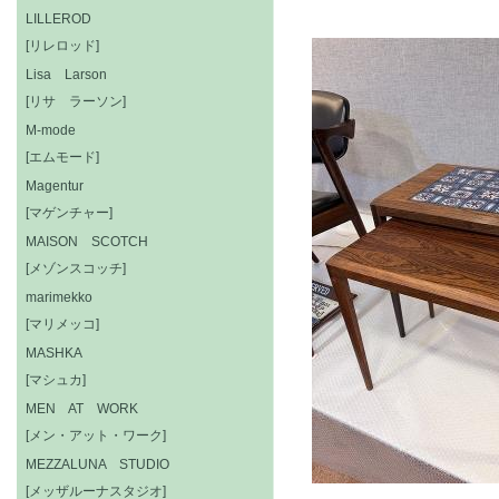
LILLEROD
[リレロッド]
Lisa Larson
[リサ ラーソン]
M-mode
[エムモード]
Magentur
[マゲンチャー]
MAISON SCOTCH
[メゾンスコッチ]
marimekko
[マリメッコ]
MASHKA
[マシュカ]
MEN AT WORK
[メン・アット・ワーク]
MEZZALUNA STUDIO
[メッザルーナスタジオ]