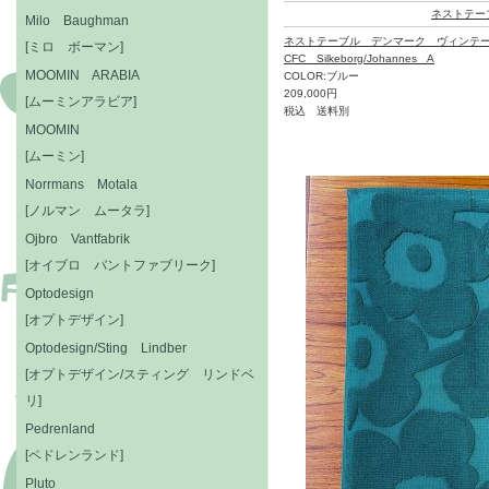
ネストテー
Milo Baughman
ネストテーブル デンマーク ヴィンテ
[ミロ ボーマン]
CFC Silkeborg/Johannes A
MOOMIN ARABIA
COLOR:ブルー
209,000円
[ムーミンアラビア]
税込 送料別
MOOMIN
[ムーミン]
Norrmans Motala
[ノルマン ムータラ]
Ojbro Vantfabrik
[オイブロ バントファブリーク]
Optodesign
[オプトデザイン]
Optodesign/Sting Lindber
[オプトデザイン/スティング リンドベ
リ]
Pedrenland
[ペドレンランド]
Pluto