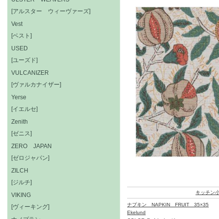
[アルスター ウィーヴァーズ]
Vest
[ベスト]
USED
[ユーズド]
VULCANIZER
[ヴァルカナイザー]
Yerse
[イエルセ]
Zenith
[ゼニス]
ZERO JAPAN
[ゼロジャパン]
ZILCH
[ジルチ]
キッチン
VIKING
ナプキン NAPKIN FRUIT 35×35
[ヴィーキング]
Ekelund