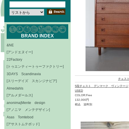
BRAND INDEX
&NE
[アンドエヌイー]
22Factory
[トゥエンティートゥーファクトリー]
3DAYS Scandinavia
チェス
[スリーデイズ スカンジナビア]
5段チェスト デンマーク ヴィンテージ
Almedahls
USED
[アルメダールス]
COLOR:Free
132,000円
anonima|Mente design
税込 送料別
[アノニマ メンテデザイン]
Asas Tomtebod
[アサストムテボッド]