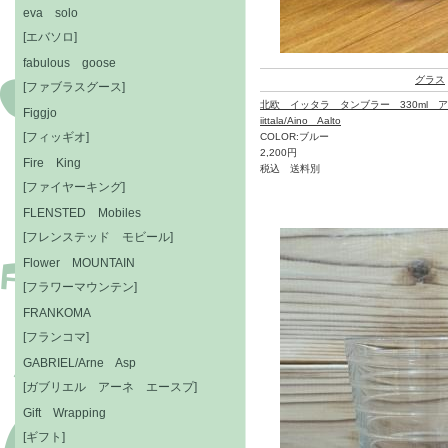
eva solo
[エバソロ]
fabulous goose
グラス
[ファブラスグース]
北欧 イッタラ タンブラー 330ml 
Figgjo
iittala/Aino Aalto
[フィッギオ]
COLOR:ブルー
2,200円
Fire King
税込 送料別
[ファイヤーキング]
FLENSTED Mobiles
[フレンステッド モビール]
Flower MOUNTAIN
[フラワーマウンテン]
FRANKOMA
[フランコマ]
GABRIEL/Arne Asp
[ガブリエル アーネ エースプ]
Gift Wrapping
[ギフト]