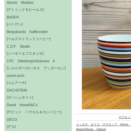
Atomic Mobiles
[アトミックモビールズ]
BADEN
[バーデン]
Bergstrands Kafferosteri
[ベルグストランドコーヒー]
C.O.F. Studio
[シーオーエフスタジオ]
CFC Silkeborg/Johannes A
[シルケボー/ヨハネス アンダーセン]
comm.arch.
[コムアーチ]
DACHSTEIN
[ダハシュタイン]
David Howell&Co
[デビット ハウエル＆カンパニー]
マグカッ
DECO
イッタラ オリゴ マグカップ 400ml
[デコ]
iittala/Alfredo Haberli