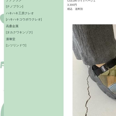
ナノプラン
COLOR:ライトベージュ
3,300円
[ナノプラン]
税込 送料別
ハキハキ工房クレオ
[ハキハキコウボウクレオ]
高桑金属
[タカクワキンゾク]
漆琳堂
[シツリンドウ]