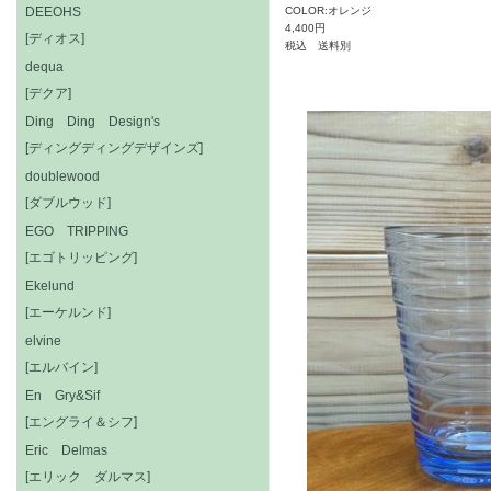
DEEOHS
COLOR:オレンジ
4,400円
[ディオス]
税込 送料別
dequa
[デクア]
Ding Ding Design's
[ディングディングデザインズ]
doublewood
[ダブルウッド]
EGO TRIPPING
[エゴトリッピング]
Ekelund
[エーケルンド]
elvine
[エルバイン]
En Gry&Sif
[エングライ＆シフ]
Eric Delmas
[エリック ダルマス]