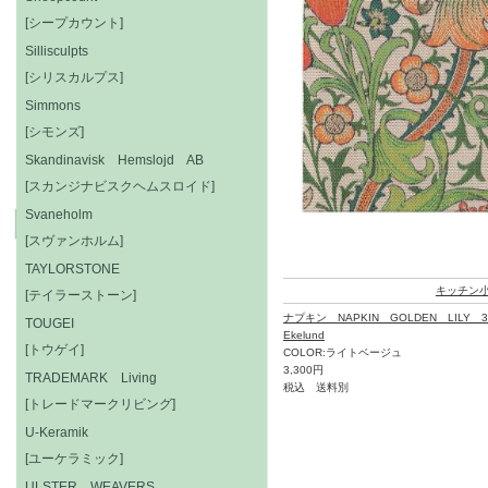
[シープカウント]
Sillisculpts
[シリスカルプス]
Simmons
[シモンズ]
Skandinavisk Hemslojd AB
[スカンジナビスクヘムスロイド]
Svaneholm
[スヴァンホルム]
TAYLORSTONE
キッチン
[テイラーストーン]
ナプキン NAPKIN GOLDEN LILY 3
TOUGEI
Ekelund
[トウゲイ]
COLOR:ライトベージュ
3,300円
TRADEMARK Living
税込 送料別
[トレードマークリビング]
U-Keramik
[ユーケラミック]
ULSTER WEAVERS