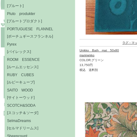
[プルート]
Pluto produkter
[プルートプロダクト]
PORTUGUESE FLANNEL
[ポーチュギースフランネル]
ラグ・マ
Pyrex
Unikko Bath mat 50x80
[パイレックス]
marimekko
ROOM ESSENCE
COLOR:グリーン
13,750円
[ルームエッセンス]
税込 送料別
RUBY CUBES
[ルビーキューブ]
SAITO WOOD
[サイトーウッド]
SCOTCH&SODA
[スコッチ＆ソーダ]
SelmaDreams
[セルマドリームス]
Sheepcount