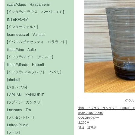
iittala/Klaus Haapaniemi
[イッタラ/クラウス ハーパニエミ]
INTERFORM
[インターフォルム]
Iparmuveszet Vallalat
[イパルムヴェセッティ バララット]
iittala/Aino Aalto
[イッタラ/アイノ アアルト]
iittala/Alfredo Haberli
[イッタラ/ アルフレッド ハベリ]
johnbull
[ジョンブル]
LAPUAN KANKURIT
グラス
[ラプアン カンクリ]
北欧 イッタラ タンブラー 330ml 
Larssons Tra
iittala/Aino Aalto
[ラッセントレー]
COLOR:グレー
2,200円
Latree/PLAM
税込 送料別
[ラトレ]