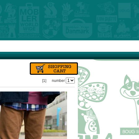
[1]
number