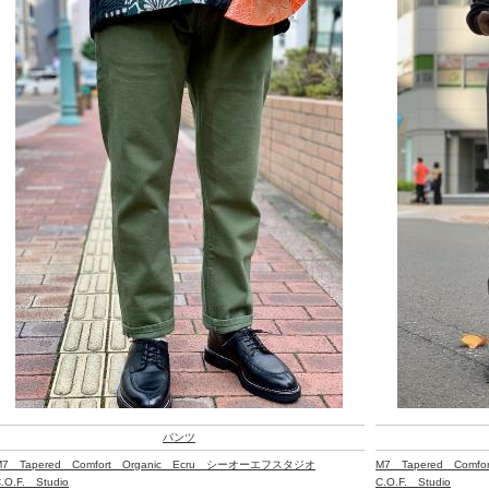
パンツ
M7 Tapered Comfort Organic Ecru シーオーエフスタジオ
M7 Tapered Com
.O.F. Studio
C.O.F. Studio