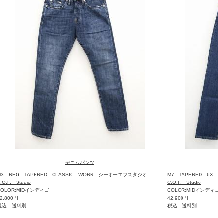
デニムパンツ
M3 REG TAPERED CLASSIC WORN シーオーエフスタジオ
M7 TAPERED 6
.O.F. Studio
C.O.F. Studio
COLOR:MIDインディゴ
COLOR:MIDインディ
52,800円
42,900円
税込 送料別
税込 送料別