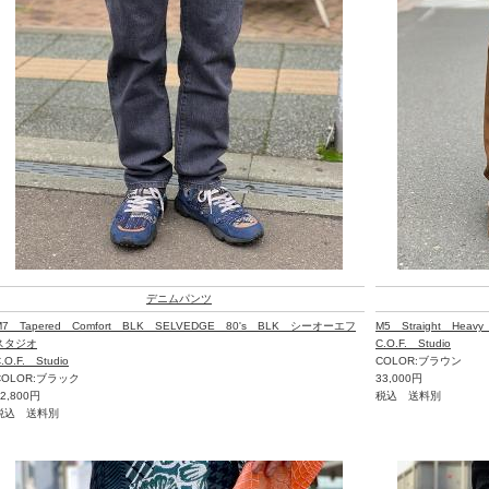
デニムパンツ
M7 Tapered Comfort BLK SELVEDGE 80's BLK シーオーエフ
M5 Straight Heavy
スタジオ
C.O.F. Studio
.O.F. Studio
COLOR:ブラウン
COLOR:ブラック
33,000円
52,800円
税込 送料別
税込 送料別