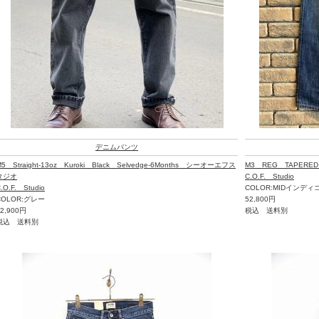
デニムパンツ
M5 Straight-13oz Kuroki Black Selvedge-6Months シーオーエフス
M3 REG TAPER
タジオ
C.O.F. Studio
.O.F. Studio
COLOR:MIDインディ
COLOR:グレー
52,800円
42,900円
税込 送料別
税込 送料別