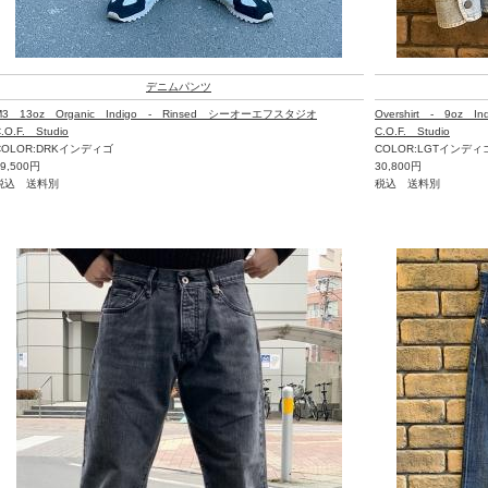
デニムパンツ
M3 13oz Organic Indigo - Rinsed シーオーエフスタジオ
Overshirt - 9o
.O.F. Studio
C.O.F. Studio
COLOR:DRKインディゴ
COLOR:LGTインディ
49,500円
30,800円
税込 送料別
税込 送料別