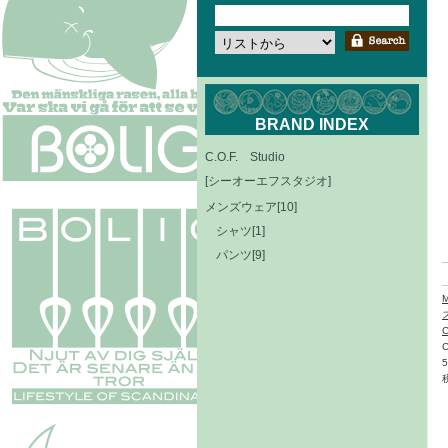
BRAND INDEX
C.O.F. Studio
[シーオーエフスタジオ]
メンズウェア[10]
シャツ[1]
パンツ[9]
C