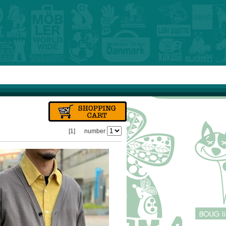
[1]
number