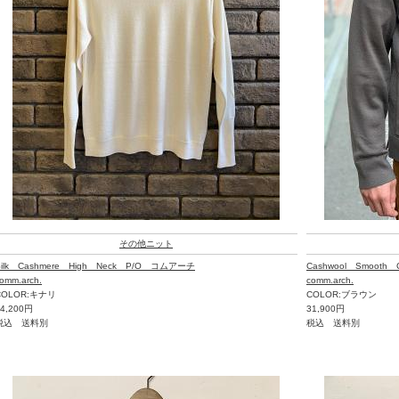
その他ニット
Silk Cashmere High Neck P/O コムアーチ
Cashwool Smoot
omm.arch.
comm.arch.
COLOR:キナリ
COLOR:ブラウン
24,200円
31,900円
税込 送料別
税込 送料別