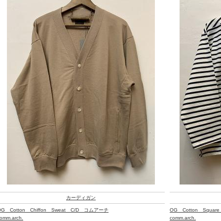
カーディガン
OG Cotton Chiffon Sweat C/D コムアーチ
OG Cotton Squa
omm.arch.
comm.arch.