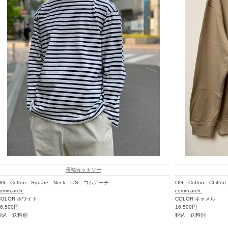
長袖カットソー
OG Cotton Square Neck L/S コムアーチ
OG Cotton Chiff
omm.arch.
comm.arch.
COLOR:ホワイト
COLOR:キャメル
16,500円
16,500円
税込 送料別
税込 送料別