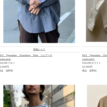
長袖シャツ
60/1 Typewriter Chambray Shirt コムアーチ
60/1 Typewriter 
omm.arch.
comm.arch.
COLOR:ブルー
COLOR:ホワイト
22,000円
22,000円
税込 送料別
税込 送料別