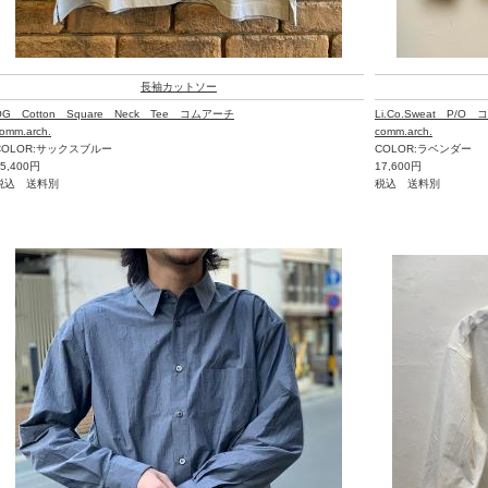
長袖カットソー
OG Cotton Square Neck Tee コムアーチ
Li.Co.Sweat P/O
omm.arch.
comm.arch.
COLOR:サックスブルー
COLOR:ラベンダー
15,400円
17,600円
税込 送料別
税込 送料別