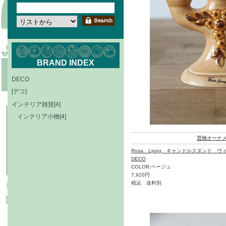
BRAND INDEX
DECO
[デコ]
インテリア雑貨[4]
インテリア小物[4]
置物オーナ
Rosa Ljung キャンドルスタンド ヴ
DECO
COLOR:ベージュ
7,920円
税込 送料別