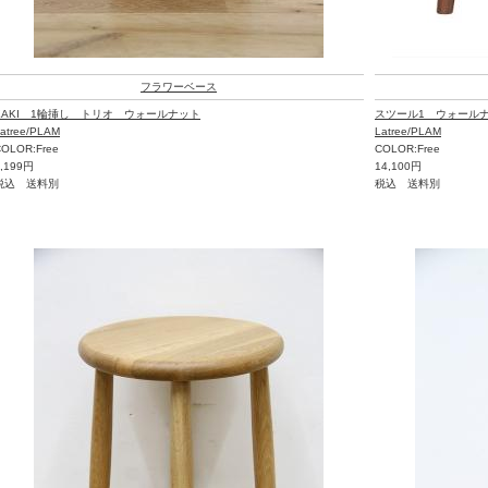
フラワーベース
KAKI 1輪挿し トリオ ウォールナット
スツール1 ウォール
atree/PLAM
Latree/PLAM
OLOR:Free
COLOR:Free
3,199円
14,100円
税込 送料別
税込 送料別