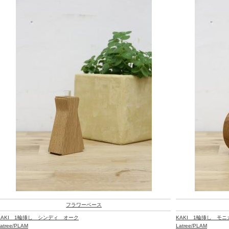
フラワーベース
KAKI 1輪挿し シンディ オーク
KAKI 1輪挿し モ
atree/PLAM
Latree/PLAM