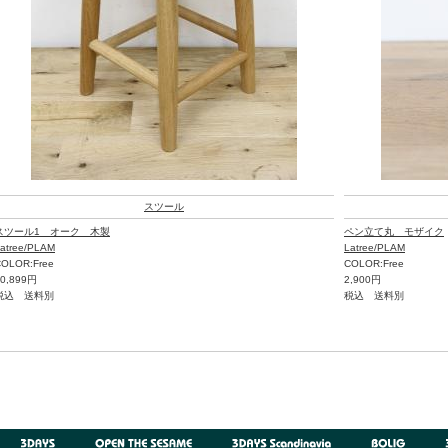
スツール
スツール1 オーク 木製
ペン立て丸 モザイク
atree/PLAM
Latree/PLAM
OLOR:Free
COLOR:Free
10,899円
2,900円
税込 送料別
税込 送料別