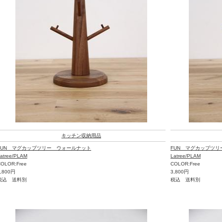
キッチン収納用品
FUN マグカップツリー ウォールナット
FUN マグカップツリ
atree/PLAM
Latree/PLAM
OLOR:Free
COLOR:Free
4,800円
3,800円
税込 送料別
税込 送料別