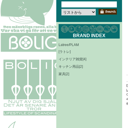
BRAND INDEX
Latree/PLAM
[ラトレ]
インテリア雑貨[4]
キッチン用品[2]
家具[2]
L
C