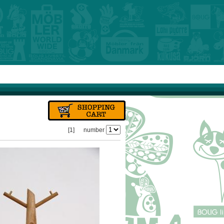
[1]
number