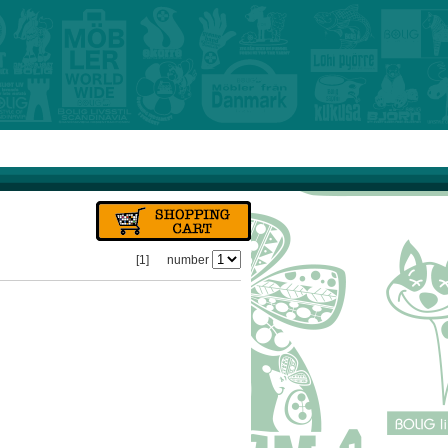
[1]
number