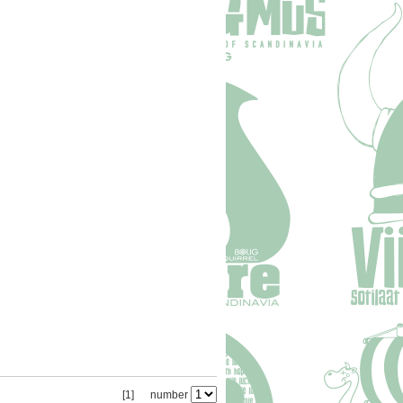
[1]
number