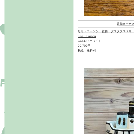
置物オーナ
リサ・ラーソン 置物 グスタフスベリ
Lisa Larson
COLOR:ホワイト
29,700円
税込 送料別