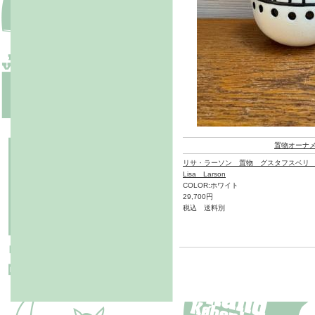
置物オーナ
リサ・ラーソン 置物 グスタフスベリ
Lisa Larson
COLOR:ホワイト
29,700円
税込 送料別