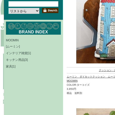
BRAND INDEX
MOOMIN
[ムーミン]
インテリア雑貨[1]
キッチン用品[3]
家具[1]
クッション・
ムーミン ダイカットクッション ムー
MOOMIN
COLOR:ターコイズ
3,850円
税込 送料別