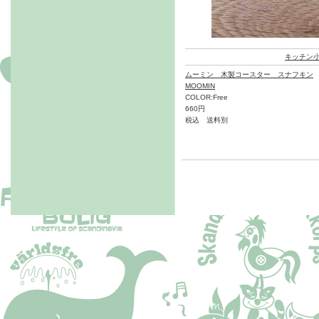
キッチン
ムーミン 木製コースター スナフキン
MOOMIN
COLOR:Free
660円
税込 送料別