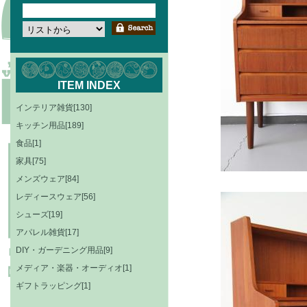
ITEM INDEX
インテリア雑貨[130]
キッチン用品[189]
食品[1]
家具[75]
メンズウェア[84]
レディースウェア[56]
シューズ[19]
アパレル雑貨[17]
DIY・ガーデニング用品[9]
メディア・楽器・オーディオ[1]
ギフトラッピング[1]