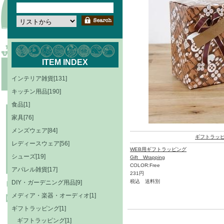
ITEM INDEX
インテリア雑貨[131]
キッチン用品[190]
食品[1]
家具[76]
メンズウェア[84]
ギフトラッ
レディースウェア[56]
WEB用ギフトラッピング
シューズ[19]
Gift Wrapping
COLOR:Free
アパレル雑貨[17]
231円
税込 送料別
DIY・ガーデニング用品[9]
メディア・楽器・オーディオ[1]
ギフトラッピング[1]
ギフトラッピング[1]