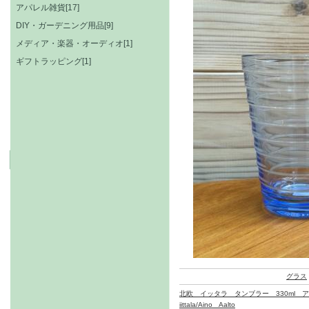
アパレル雑貨[17]
DIY・ガーデニング用品[9]
メディア・楽器・オーディオ[1]
ギフトラッピング[1]
グラス
北欧 イッタラ タンブラー 330ml 
iittala/Aino Aalto