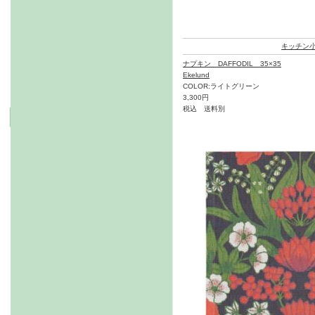
キッチン
ナプキン DAFFODIL 35×35
Ekelund
COLOR:ライトグリーン
3,300円
税込 送料別