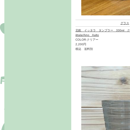
グラス
北欧 イッタラ タンブラー 330ml 
iittala/Aino Aalto
COLOR:クリアー
2,200円
税込 送料別