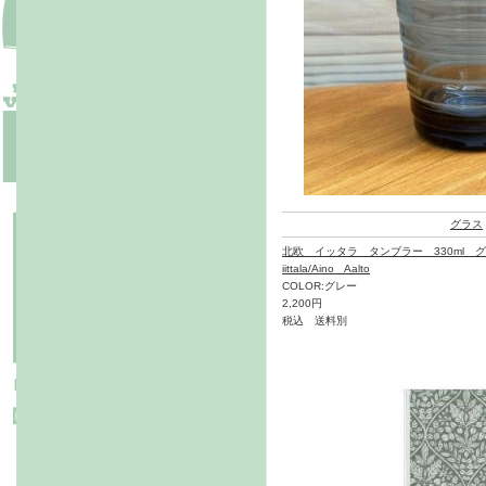
グラス
北欧 イッタラ タンブラー 330ml 
iittala/Aino Aalto
COLOR:グレー
2,200円
税込 送料別