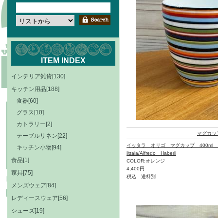
ITEM INDEX
インテリア雑貨[130]
キッチン用品[188]
食器[60]
グラス[10]
カトラリー[2]
マグカッ
テーブルリネン[22]
イッタラ オリゴ マグカップ 400ml
キッチン小物[94]
iittala/Alfredo Haberli
食品[1]
COLOR:オレンジ
4,400円
家具[75]
税込 送料別
メンズウェア[84]
レディースウェア[56]
シューズ[19]