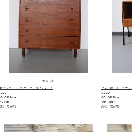
チェスト
5段チェスト デンマーク ヴィンテージ
キャビネット スウェ
USED
USED
OLOR:Free
COLOR:Free
132,000円
104,500円
税込 送料別
税込 送料別