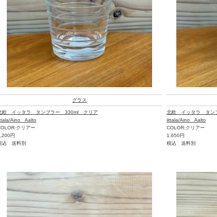
グラス
北欧 イッタラ タンブラー 330ml クリア
北欧 イッタラ タンブ
ittala/Aino Aalto
iittala/Aino Aalto
COLOR:クリアー
COLOR:クリアー
2,200円
1,650円
税込 送料別
税込 送料別