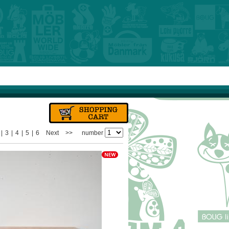
|
3
|
4
|
5
|
6
Next
>>
number