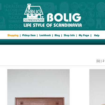
[1]
|
2