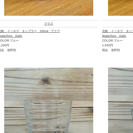
グラス
北欧 イッタラ タンブラー 330ml アクア
北欧 イッタラ タンブ
ittala/Aino Aalto
iittala/Aino Aalto
COLOR:ブルー
COLOR:ブルー
2,200円
1,650円
税込 送料別
税込 送料別