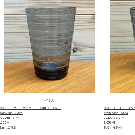
グラス
北欧 イッタラ タンブラー 330ml グレー
北欧 イッタラ タンブ
ittala/Aino Aalto
iittala/Aino Aalto
COLOR:グレー
COLOR:グレー
2,200円
1,650円
税込 送料別
税込 送料別