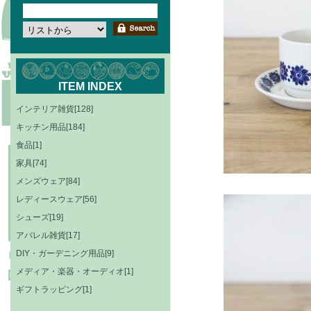
ITEM INDEX
インテリア雑貨[128]
キッチン用品[184]
食品[1]
家具[74]
メンズウェア[84]
レディースウェア[56]
シューズ[19]
アパレル雑貨[17]
DIY・ガーデニング用品[9]
メディア・楽器・オーディオ[1]
ギフトラッピング[1]