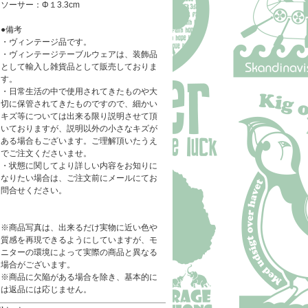
ソーサー：Φ１3.3cm
●備考
・ヴィンテージ品です。
・ヴィンテージテーブルウェアは、装飾品
として輸入し雑貨品として販売しておりま
す。
・日常生活の中で使用されてきたものや大
切に保管されてきたものですので、細かい
キズ等については出来る限り説明させて頂
いておりますが、説明以外の小さなキズが
ある場合もございます。ご理解頂いたうえ
でご注文くださいませ。
・状態に関してより詳しい内容をお知りに
なりたい場合は、ご注文前にメールにてお
問合せください。
※商品写真は、出来るだけ実物に近い色や
質感を再現できるようにしていますが、モ
ニターの環境によって実際の商品と異なる
場合がございます。
※商品に欠陥がある場合を除き、基本的に
は返品には応じません。