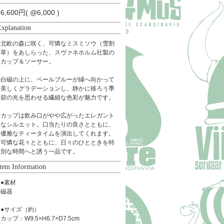
6,600円( @6,000 )
Explanation
北欧の森に咲く、可憐なミスミソウ（雪割
草）をあしらった、スヴァネホルム社製の
カップ＆ソーサー。
白磁の上に、ペールブルーが縁へ向かって
美しくグラデーションし、静かに移ろう季
節の光を思わせる繊細な色彩が魅力です。
カップは飲み口がやや広がったエレガント
なシルエット。口当たりの良さとともに、
優雅なティータイムを演出してくれます。
可憐な花々とともに、日々のひとときを特
別な時間へと誘う一品です。
Item Information
●素材
磁器
●サイズ（約）
カップ：W9.5×H6.7×D7.5cm