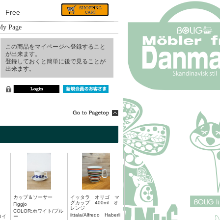
Free
My Page
この商品をマイページへ登録すること
が出来ます。
登録しておくと簡単に後で見ることが
出来ます。
カップ＆ソーサー
イッタラ オリゴ マ
グカップ 400ml オ
Figgjo
レンジ
COLOR:ホワイト/ブル
iittala/Alfredo Haberli
ロイ
ー