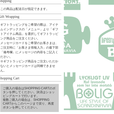
Shipping
この商品は配送日が指定できます。
Gift Wrapping
ギフトラッピングをご希望の際は、アイテ
ムインデックスの「メニュー」より「ギフ
トアイテム商品」を選択してギフトラッピ
ング商品をご注文ください。
メッセージカードをご希望のお客さまは、
ご注文時に「お客さま情報入力」の最下部
「備考欄」にメッセージの内容をご記入く
ださい。
※ギフトラッピング商品をご注文いただか
ないとメッセージカードは同梱できませ
ん。
Shopping Cart
ご購入の場合はSHOPPING CARTのボ
タンを押してください。決済はショッ
ピングカートで行います。
複数ご購入の場合は、SHOPPING
CARTからこのページまで戻り、再度
ボタンを押してください。