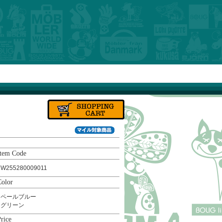
Item Code
W255280009011
Color
ペールブルー
グリーン
rice