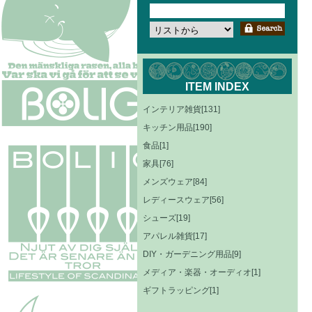
ITEM INDEX
インテリア雑貨[131]
キッチン用品[190]
食品[1]
家具[76]
メンズウェア[84]
レディースウェア[56]
シューズ[19]
アパレル雑貨[17]
DIY・ガーデニング用品[9]
メディア・楽器・オーディオ[1]
ギフトラッピング[1]