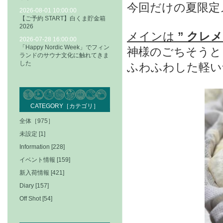
今回だけの夏限定
2026-08-01 10:00:00
【ご予約 START】白くま貯金箱
2026
メインは
” クレメ
2026-07-28 16:00:00
「Happy Nordic Week」でフィン
神様のごちそうと
ランドのサウナ文化に触れてきま
した
ふわふわした軽い
CATEGORY［カテゴリ］
全体［975］
未設定 [1]
Information [228]
イベント情報 [159]
新入荷情報 [421]
Diary [157]
Off Shot [54]