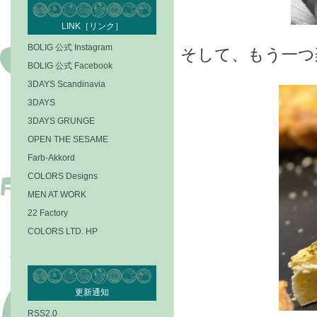
LINK［リンク］
BOLIG 公式 Instagram
そして、もう一つ
BOLIG 公式 Facebook
3DAYS Scandinavia
3DAYS
3DAYS GRUNGE
OPEN THE SESAME
Farb-Akkord
COLORS Designs
MEN AT WORK
22 Factory
COLORS LTD. HP
更新通知
RSS2.0