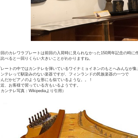
今回のカレワラプレートは前回の入荷時に見られなかった150周年記念の時に
見比べると一回りくらい大きいことがわかりますね。
プレートの中ではカンテレを弾いているワイナミョイネンのもとへみんなが集
カンテレって馴染みのない楽器ですが、フィンランドの民族楽器の一つで
なんだかピアノのような形にも似ているような。。！
最近、お客様で習っている方もいるようです。
カンテレ写真：Wikipediaより引用）