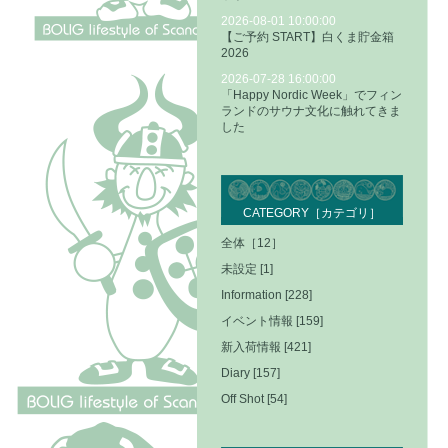
2026-08-01 10:00:00
【ご予約 START】白くま貯金箱
2026
2026-07-28 16:00:00
「Happy Nordic Week」でフィン
ランドのサウナ文化に触れてきま
した
CATEGORY［カテゴリ］
全体［12］
未設定 [1]
Information [228]
イベント情報 [159]
新入荷情報 [421]
Diary [157]
Off Shot [54]