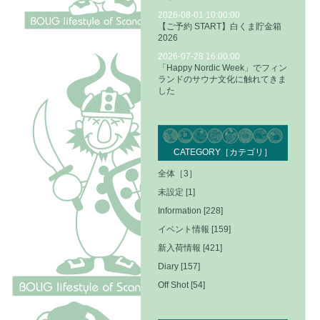
2026-08-01 10:00:00
【ご予約 START】白くま貯金箱
2026
2026-07-28 16:00:00
「Happy Nordic Week」でフィン
ランドのサウナ文化に触れてきま
した
CATEGORY［カテゴリ］
全体［3］
未設定 [1]
Information [228]
イベント情報 [159]
新入荷情報 [421]
Diary [157]
Off Shot [54]