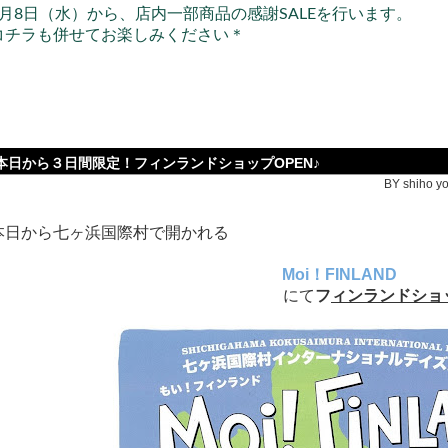
5月8日（水）から、
店内一部商品の
感謝SALEを行います。
コチラも併せてお楽しみください＊
本日から３日間限定！フィンランドショップOPEN♪
BY shiho yo
本日から七ヶ浜国際村で開かれる
Moi！FINLAND
にて
フ
ィンランドショ