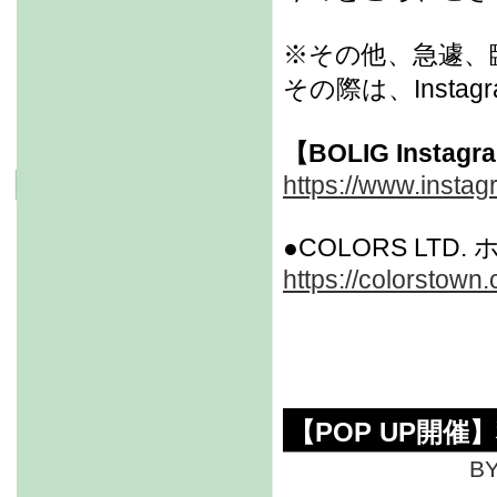
※その他、急遽、
その際は、Inst
【BOLIG Instag
https://www.instag
●COLORS LTD
https://colorstown.
【POP UP開
BY