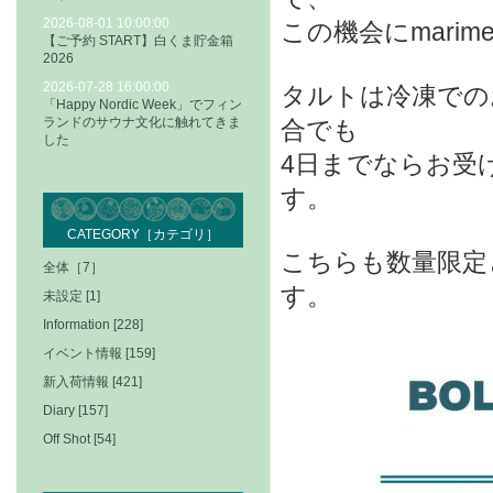
2026-08-01 10:00:00
この機会にmari
【ご予約 START】白くま貯金箱
2026
2026-07-28 16:00:00
タルトは冷凍での
「Happy Nordic Week」でフィン
ランドのサウナ文化に触れてきま
合でも
した
4日までならお受
す。
CATEGORY［カテゴリ］
こちらも数量限定
全体［7］
す。
未設定 [1]
Information [228]
イベント情報 [159]
新入荷情報 [421]
Diary [157]
Off Shot [54]