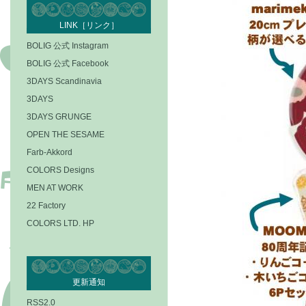
LINK［リンク］
BOLIG 公式 Instagram
BOLIG 公式 Facebook
3DAYS Scandinavia
3DAYS
3DAYS GRUNGE
OPEN THE SESAME
Farb-Akkord
COLORS Designs
MEN AT WORK
22 Factory
COLORS LTD. HP
更新通知
RSS2.0