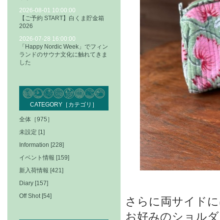
2026-08-01 10:00:00
【ご予約 START】白くま貯金箱
2026
2026-07-28 16:00:00
「Happy Nordic Week」でフィン
ランドのサウナ文化に触れてきま
した
CATEGORY［カテゴリ］
全体［975］
未設定 [1]
Information [228]
イベント情報 [159]
新入荷情報 [421]
Diary [157]
Off Shot [54]
さらに両サイドに
お好みのショルダ