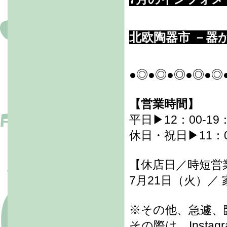
北欧陶器市 －器
●◎●◎●◎●◎●◎
【営業時間】
平日▶12：00-19
休日・祝日▶11：00
【休店日／時短営
7月21日（火）
※その他、急遽、
その際は、Inst