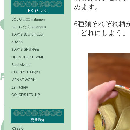
めます。
LINK［リンク］
BOLIG 公式 Instagram
6種類それぞれ柄
BOLIG 公式 Facebook
「どれにしよう」
3DAYS Scandinavia
3DAYS
3DAYS GRUNGE
OPEN THE SESAME
Farb-Akkord
COLORS Designs
MEN AT WORK
22 Factory
COLORS LTD. HP
更新通知
RSS2.0