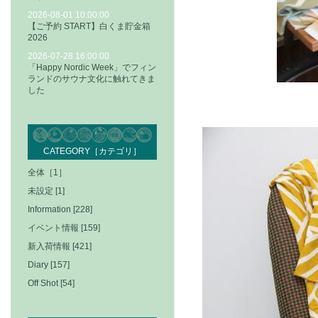
2026-08-01 10:00:00
【ご予約 START】白くま貯金箱
2026
2026-07-28 16:00:00
「Happy Nordic Week」でフィン
ランドのサウナ文化に触れてきま
した
CATEGORY［カテゴリ］
全体［1］
未設定 [1]
Information [228]
イベント情報 [159]
新入荷情報 [421]
Diary [157]
Off Shot [54]