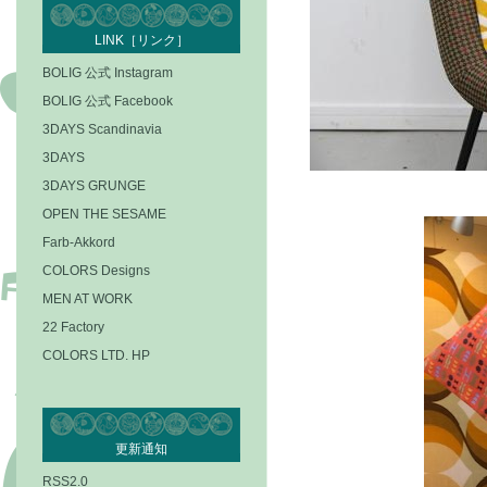
LINK［リンク］
BOLIG 公式 Instagram
BOLIG 公式 Facebook
3DAYS Scandinavia
3DAYS
3DAYS GRUNGE
OPEN THE SESAME
Farb-Akkord
COLORS Designs
MEN AT WORK
22 Factory
COLORS LTD. HP
更新通知
RSS2.0