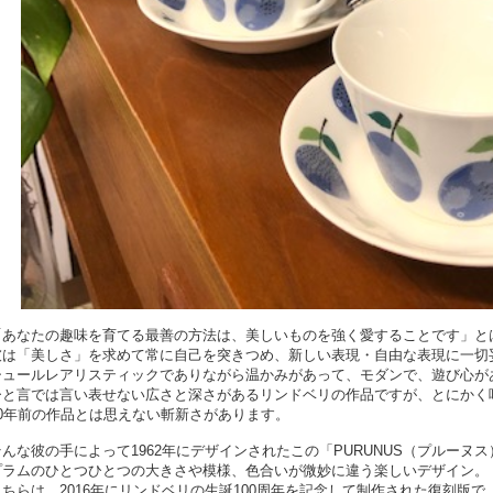
「あなたの趣味を育てる最善の方法は、美しいものを強く愛することです」と
彼は「美しさ」を求めて常に自己を突きつめ、新しい表現・自由な表現に一切
シュールレアリスティックでありながら温かみがあって、モダンで、遊び心が
ひと言では言い表せない広さと深さがあるリンドベリの作品ですが、とにかく
60年前の作品とは思えない斬新さがあります。
そんな彼の手によって1962年にデザインされたこの「PURUNUS（プルーヌ
プラムのひとつひとつの大きさや模様、色合いが微妙に違う楽しいデザイン。
こちらは、2016年にリンドベリの生誕100周年を記念して制作された復刻版で