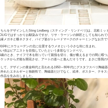
ちらをデザインしたSting Lindberg（スティング・リンドベリ)は、
北欧ミッ
BOLIGではすっかりお馴染みですが、リサ・ラーソンの師匠としても知られて
黒縁メガネと蝶ネクタイ、パイプ姿がトレードマークのチャーミングなお方で
1916年にスウェーデンの北に位置するウメオという小さな街に生まれ、
幼い頃はピアニストを目指していたという多彩なリンドベリ。
14歳のとき、ナイフで木を削っていて親指を切り、傷が癒えるまでの間に暇つ
スケッチから才能を開花させ、アートの道へと進んだそうです。まさに怪我の
そして、デザインの黄金時代と言われる1950～80年代に
グスタフスベリ陶磁器
並外れたエネルギーと独創性で、陶磁器だけでなく、絵本、ポスター、テキス
い作品を生み出しました。