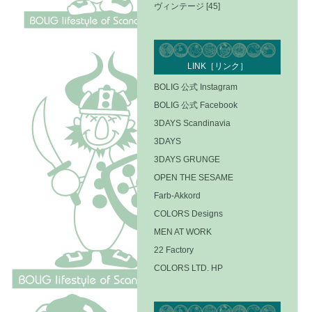
ヴィンテージ [45]
LINK［リンク］
BOLIG 公式 Instagram
BOLIG 公式 Facebook
3DAYS Scandinavia
3DAYS
3DAYS GRUNGE
OPEN THE SESAME
Farb-Akkord
COLORS Designs
MEN AT WORK
22 Factory
COLORS LTD. HP