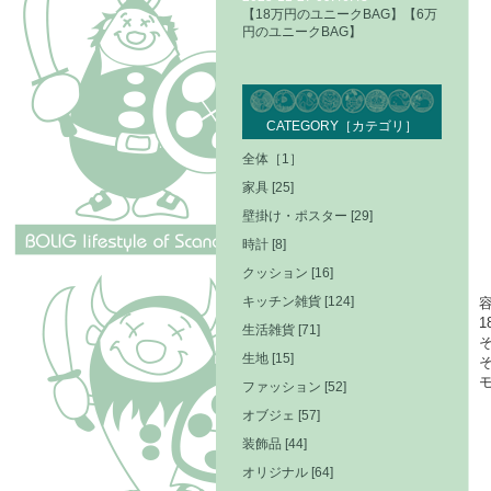
【18万円のユニークBAG】【6万
円のユニークBAG】
CATEGORY［カテゴリ］
全体［1］
家具 [25]
壁掛け・ポスター [29]
時計 [8]
クッション [16]
キッチン雑貨 [124]
生活雑貨 [71]
生地 [15]
ファッション [52]
オブジェ [57]
装飾品 [44]
オリジナル [64]