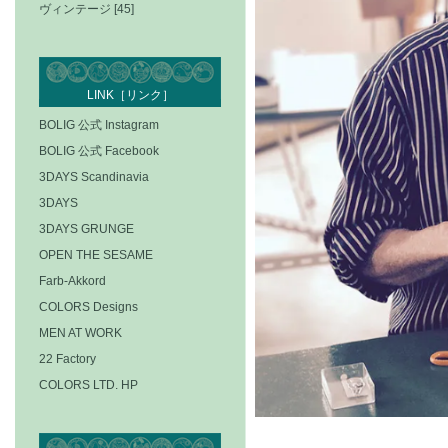
ヴィンテージ [45]
LINK［リンク］
BOLIG 公式 Instagram
BOLIG 公式 Facebook
3DAYS Scandinavia
3DAYS
3DAYS GRUNGE
OPEN THE SESAME
Farb-Akkord
COLORS Designs
MEN AT WORK
22 Factory
COLORS LTD. HP