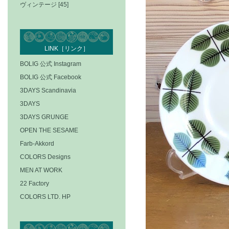
ヴィンテージ [45]
LINK［リンク］
BOLIG 公式 Instagram
BOLIG 公式 Facebook
3DAYS Scandinavia
3DAYS
3DAYS GRUNGE
OPEN THE SESAME
Farb-Akkord
COLORS Designs
MEN AT WORK
22 Factory
COLORS LTD. HP