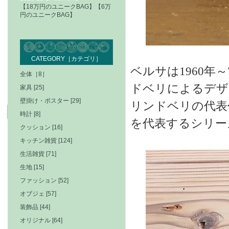
【18万円のユニークBAG】【6万
円のユニークBAG】
CATEGORY［カテゴリ］
ベルサは1960年
全体［8］
ドベリによるデザ
家具 [25]
壁掛け・ポスター [29]
リンドベリの代表
時計 [8]
を代表するシリー
クッション [16]
キッチン雑貨 [124]
生活雑貨 [71]
生地 [15]
ファッション [52]
オブジェ [57]
装飾品 [44]
オリジナル [64]