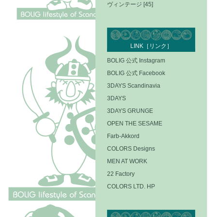
ヴィンテージ [45]
LINK［リンク］
BOLIG 公式 Instagram
BOLIG 公式 Facebook
3DAYS Scandinavia
3DAYS
3DAYS GRUNGE
OPEN THE SESAME
Farb-Akkord
COLORS Designs
MEN AT WORK
22 Factory
COLORS LTD. HP