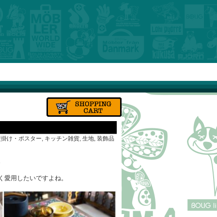
壁掛け・ポスター
,
キッチン雑貨
,
生地
,
装飾品
。
く愛用したいですよね。