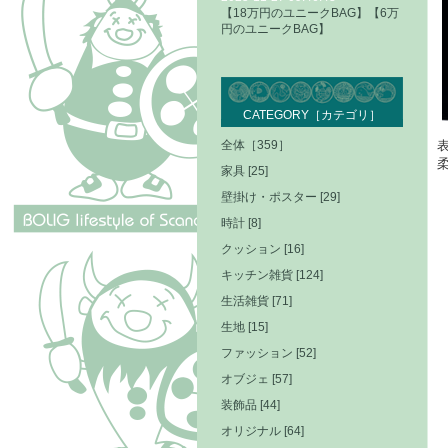
【18万円のユニークBAG】【6万
円のユニークBAG】
CATEGORY［カテゴリ］
全体［359］
家具 [25]
壁掛け・ポスター [29]
時計 [8]
クッション [16]
キッチン雑貨 [124]
生活雑貨 [71]
生地 [15]
ファッション [52]
オブジェ [57]
装飾品 [44]
オリジナル [64]