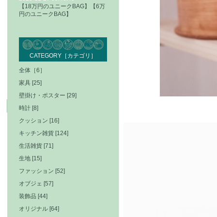
【18万円のユニークBAG】【6万
円のユニークBAG】
CATEGORY［カテゴリ］
全体［6］
家具 [25]
壁掛け・ポスター [29]
時計 [8]
クッション [16]
キッチン雑貨 [124]
生活雑貨 [71]
生地 [15]
ファッション [52]
オブジェ [57]
装飾品 [44]
オリジナル [64]