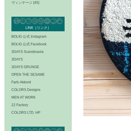
ヴィンテージ [45]
LINK［リンク］
BOLIG 公式 Instagram
BOLIG 公式 Facebook
3DAYS Scandinavia
3DAYS
3DAYS GRUNGE
OPEN THE SESAME
Farb-Akkord
COLORS Designs
MEN AT WORK
22 Factory
COLORS LTD. HP