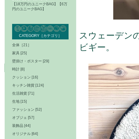
【18万円のユニークBAG】【6万
円のユニークBAG】
スウェーデン
CATEGORY［カテゴリ］
全体［21］
ビギー。
家具 [25]
壁掛け・ポスター [29]
時計 [8]
クッション [16]
キッチン雑貨 [124]
生活雑貨 [71]
生地 [15]
ファッション [52]
オブジェ [57]
装飾品 [44]
オリジナル [64]