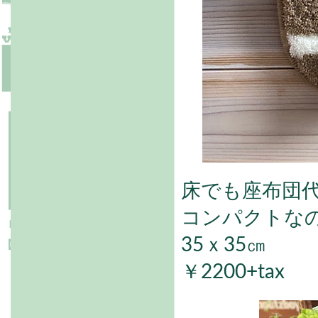
床でも座布団
コンパクトな
35ｘ35㎝
￥2200+tax