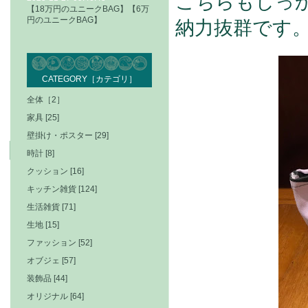
こちらもしっ
【18万円のユニークBAG】【6万
円のユニークBAG】
納力抜群です
CATEGORY［カテゴリ］
全体［2］
家具 [25]
壁掛け・ポスター [29]
時計 [8]
クッション [16]
キッチン雑貨 [124]
生活雑貨 [71]
生地 [15]
ファッション [52]
オブジェ [57]
装飾品 [44]
オリジナル [64]