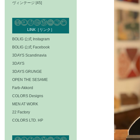
ヴィンテージ [45]
LINK［リンク］
BOLIG 公式 Instagram
BOLIG 公式 Facebook
3DAYS Scandinavia
3DAYS
3DAYS GRUNGE
OPEN THE SESAME
Farb-Akkord
COLORS Designs
MEN AT WORK
22 Factory
COLORS LTD. HP