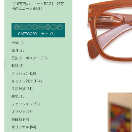
【18万円のユニークBAG】【6万
円のユニークBAG】
CATEGORY［カテゴリ］
全体［1］
家具 [25]
壁掛け・ポスター [29]
時計 [8]
クッション [16]
キッチン雑貨 [124]
生活雑貨 [71]
生地 [15]
ファッション [52]
オブジェ [57]
装飾品 [44]
オリジナル [64]