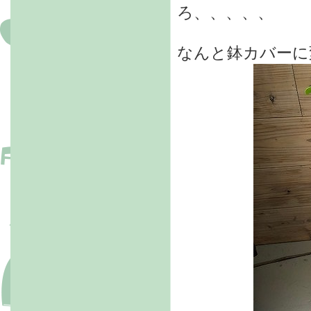
ろ、、、、、
なんと鉢カバーに