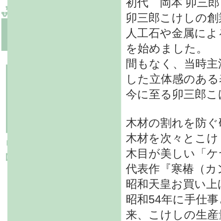
初代 岡本 卯三
卯三郎こけしの創
人工石や金属によ
を始めました。
間もなく、当時主
した立体感のある
今に至る卯三郎こ
木材の割れを防ぐ
木材を次々とこけ
木目が美しい「ケ
代表作『寒椿（カ
昭和天皇お買い上
昭和54年に手仕
来、こけしの生産