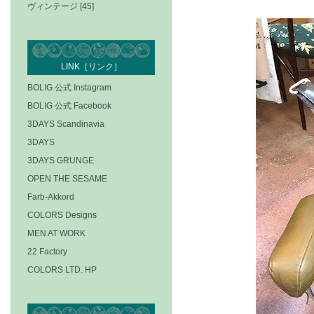
ヴィンテージ [45]
LINK［リンク］
BOLIG 公式 Instagram
BOLIG 公式 Facebook
3DAYS Scandinavia
3DAYS
3DAYS GRUNGE
OPEN THE SESAME
Farb-Akkord
COLORS Designs
MEN AT WORK
22 Factory
COLORS LTD. HP