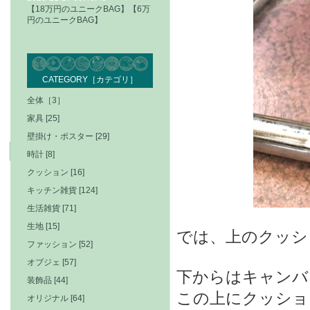
【18万円のユニークBAG】【6万
円のユニークBAG】
CATEGORY［カテゴリ］
全体［3］
家具 [25]
壁掛け・ポスター [29]
時計 [8]
クッション [16]
キッチン雑貨 [124]
生活雑貨 [71]
生地 [15]
では、上のクッシ
ファッション [52]
オブジェ [57]
下からはキャンバ
装飾品 [44]
この上にクッショ
オリジナル [64]