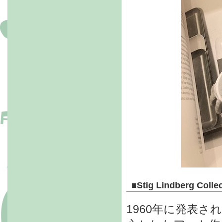
■
Stig Lindberg Colle
1960年に発表