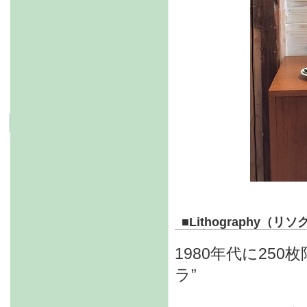
■
Lithography（
1980年代に25
ラ”