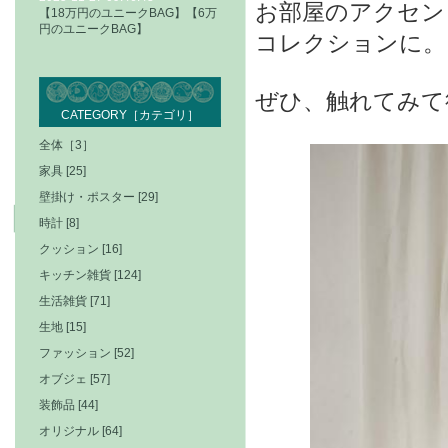
お部屋のアクセン
【18万円のユニークBAG】【6万
円のユニークBAG】
コレクションに。
ぜひ、触れてみて
CATEGORY［カテゴリ］
全体［3］
家具 [25]
壁掛け・ポスター [29]
時計 [8]
クッション [16]
キッチン雑貨 [124]
生活雑貨 [71]
生地 [15]
ファッション [52]
オブジェ [57]
装飾品 [44]
オリジナル [64]