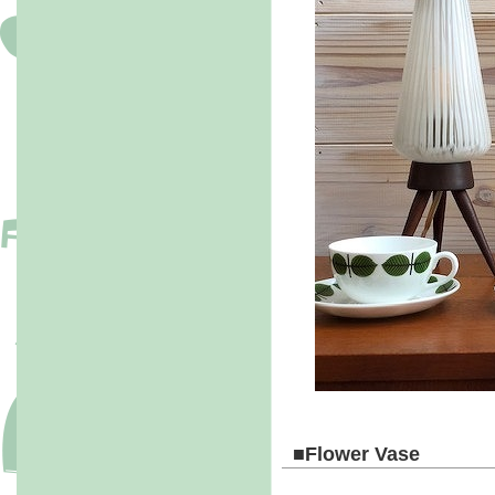
■F
lower Vase