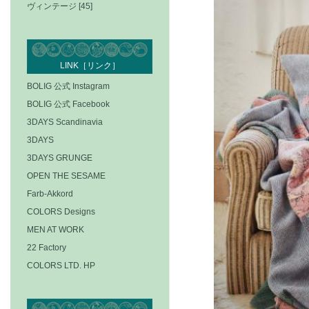
ヴィンテージ [45]
LINK［リンク］
BOLIG 公式 Instagram
BOLIG 公式 Facebook
3DAYS Scandinavia
3DAYS
3DAYS GRUNGE
OPEN THE SESAME
Farb-Akkord
COLORS Designs
MEN AT WORK
22 Factory
COLORS LTD. HP