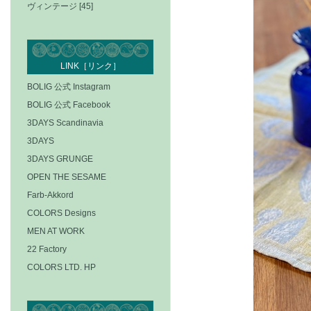
ヴィンテージ [45]
LINK［リンク］
BOLIG 公式 Instagram
BOLIG 公式 Facebook
3DAYS Scandinavia
3DAYS
3DAYS GRUNGE
OPEN THE SESAME
Farb-Akkord
COLORS Designs
MEN AT WORK
22 Factory
COLORS LTD. HP