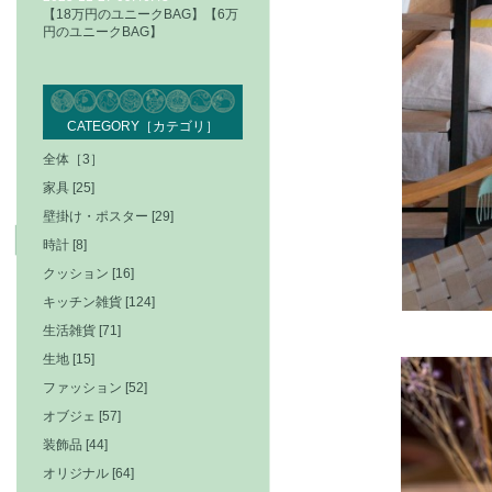
【18万円のユニークBAG】【6万
円のユニークBAG】
CATEGORY［カテゴリ］
全体［3］
家具 [25]
壁掛け・ポスター [29]
時計 [8]
クッション [16]
キッチン雑貨 [124]
生活雑貨 [71]
生地 [15]
ファッション [52]
オブジェ [57]
装飾品 [44]
オリジナル [64]