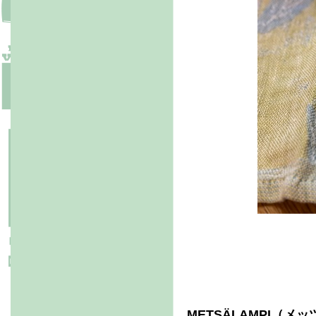
METSÄLAMPI（メ